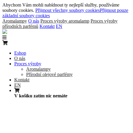
Abychom Vám mohli nabídnout ty nejlepší služby, používáme
soubory cookies.
Přijmout všechny soubory cookies
Přijmout pouze
základní soubory cookies
Aromalampy
O nás
Proces výroby aromalamp
Proces výroby
přírodních parfémů
Kontakt
EN
Eshop
O nás
Proces výroby
Aromalampy
Přírodní olejové parfémy
Kontakt
EN
V košíku zatím nic nemáte