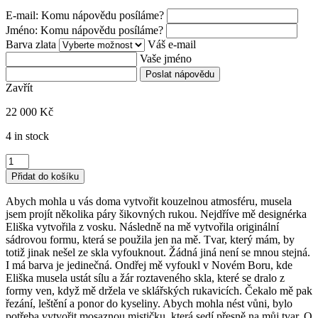
E-mail: Komu nápovědu posíláme?
Jméno: Komu nápovědu posíláme?
Barva zlata
Váš e-mail
Vaše jméno
Poslat nápovědu
Zavřít
22 000
Kč
4 in stock
Aromalampa
AITHÉR,
Přidat do košíku
hnědá
quantity
Abych mohla u vás doma vytvořit kouzelnou atmosféru, musela
jsem projít několika páry šikovných rukou. Nejdříve mě designérka
Eliška vytvořila z vosku. Následně na mě vytvořila originální
sádrovou formu, která se použila jen na mě. Tvar, který mám, by
totiž jinak nešel ze skla vyfouknout. Žádná jiná není se mnou stejná.
I má barva je jedinečná. Ondřej mě vyfoukl v Novém Boru, kde
Eliška musela ustát sílu a žár roztaveného skla, které se dralo z
formy ven, když mě držela ve sklářských rukavicích. Čekalo mě pak
řezání, leštění a ponor do kyseliny. Abych mohla nést vůni, bylo
potřeba vytvořit mosaznou mističku, která sedí přesně na můj tvar. O