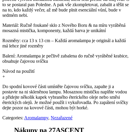
to se postaral pan Poledne. A pak vše zkompletovat, zabalit a těšit se
na to, kdo každý večer, až mě bude plnit esenciální vůní, bude v
sedmém nebi.
Materiál:
Ručně foukané sklo z Nového Boru & na míru vyráběná
mosazná mistička, komponenty, každá barva je unikátní
Rozměry:
cca 13 x 13 cm – Každá aromalampa je originál a každá
má lehce jiné rozměry
Balení:
Aromalampa je pečlivě zabalena do ručně vyráběné krabice,
obsahuje čajovou svíčku
Návod na použití
+
Do spodní kovové části umístěte čajovou svíčku, zapalte ji a
postavte na ni skleněnou lampu. Mosaznou mističku naplňte vodou
a přidejte několik kapek vybraného éterického oleje nebo směsi
éterických olejů. Je možné použít i vykuřovadla. Po zapálení svíčky
dejte pozor na kovové části, mohou být horké.
Categories:
Aromalampy
,
Nezařazené
Nákupy na 27ASCENT