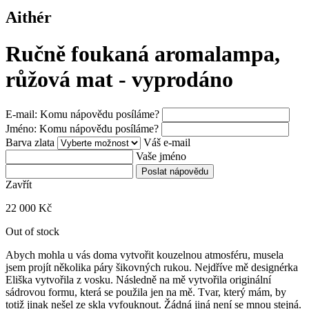
Aithér
Ručně foukaná aromalampa,
růžová mat - vyprodáno
E-mail: Komu nápovědu posíláme?
Jméno: Komu nápovědu posíláme?
Barva zlata
Váš e-mail
Vaše jméno
Poslat nápovědu
Zavřít
22 000
Kč
Out of stock
Abych mohla u vás doma vytvořit kouzelnou atmosféru, musela
jsem projít několika páry šikovných rukou. Nejdříve mě designérka
Eliška vytvořila z vosku. Následně na mě vytvořila originální
sádrovou formu, která se použila jen na mě. Tvar, který mám, by
totiž jinak nešel ze skla vyfouknout. Žádná jiná není se mnou stejná.