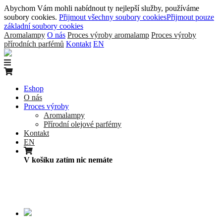
Abychom Vám mohli nabídnout ty nejlepší služby, používáme
soubory cookies.
Přijmout všechny soubory cookies
Přijmout pouze
základní soubory cookies
Aromalampy
O nás
Proces výroby aromalamp
Proces výroby
přírodních parfémů
Kontakt
EN
Eshop
O nás
Proces výroby
Aromalampy
Přírodní olejové parfémy
Kontakt
EN
V košíku zatím nic nemáte