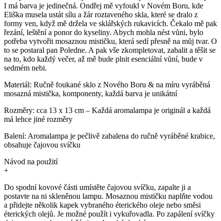
I má barva je jedinečná. Ondřej mě vyfoukl v Novém Boru, kde
Eliška musela ustát sílu a žár roztaveného skla, které se dralo z
formy ven, když mě držela ve sklářských rukavicích. Čekalo mě pak
řezání, leštění a ponor do kyseliny. Abych mohla nést vůni, bylo
potřeba vytvořit mosaznou mističku, která sedí přesně na můj tvar. O
to se postaral pan Poledne. A pak vše zkompletovat, zabalit a těšit se
na to, kdo každý večer, až mě bude plnit esenciální vůní, bude v
sedmém nebi.
Materiál:
Ručně foukané sklo z Nového Boru & na míru vyráběná
mosazná mistička, komponenty, každá barva je unikátní
Rozměry:
cca 13 x 13 cm – Každá aromalampa je originál a každá
má lehce jiné rozměry
Balení:
Aromalampa je pečlivě zabalena do ručně vyráběné krabice,
obsahuje čajovou svíčku
Návod na použití
+
Do spodní kovové části umístěte čajovou svíčku, zapalte ji a
postavte na ni skleněnou lampu. Mosaznou mističku naplňte vodou
a přidejte několik kapek vybraného éterického oleje nebo směsi
éterických olejů. Je možné použít i vykuřovadla. Po zapálení svíčky